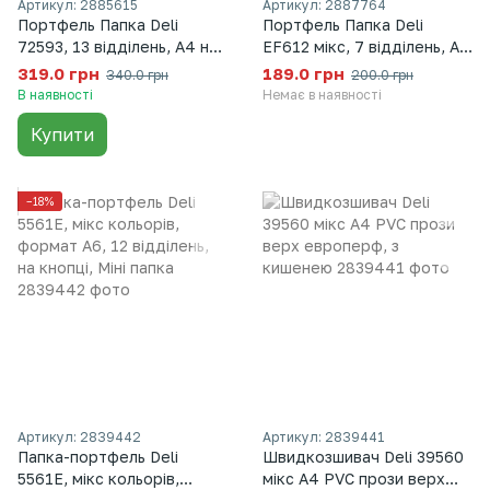
Артикул: 2885615
Артикул: 2887764
Портфель Папка Deli
Портфель Папка Deli
72593, 13 відділень, А4 на
EF612 мікс, 7 відділень, А4
замку, (блакитний/синій),
на замку, Портфель-папка
319.0 грн
189.0 грн
340.0 грн
200.0 грн
Портфель-папка для
для документів, пастельні
В наявності
Немає в наявності
документів, В асортименті
тона, В асортименті
Купити
−18%
Артикул: 2839442
Артикул: 2839441
Папка-портфель Deli
Швидкозшивач Deli 39560
5561Е, мікс кольорів,
мікс A4 PVC прози верх