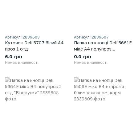
Артикул: 2839603
Артикул: 2839607
Куточок Deli 5707 білий А4
Папка на кнопці Deli 5661Е
проз 1 отд
мікс А4 полупроз
"Візерунки"
6.0 грн
0.0 грн
Немає в наявності
Немає в наявності