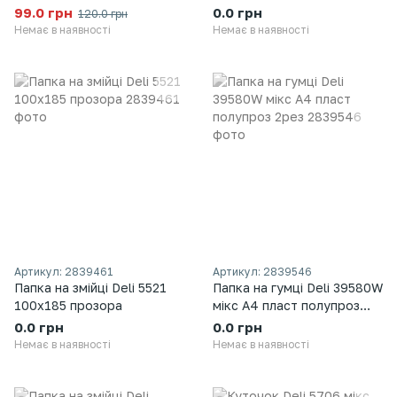
формат А6, 12 відділень,
европерф, з кишенею
99.0 грн
0.0 грн
120.0 грн
на кнопці, Міні папка,
Немає в наявності
Немає в наявності
Різнокольоровий
Артикул: 2839461
Артикул: 2839546
Папка на змійці Deli 5521
Папка на гумці Deli 39580W
100х185 прозора
мікс A4 пласт полупроз
2рез
0.0 грн
0.0 грн
Немає в наявності
Немає в наявності