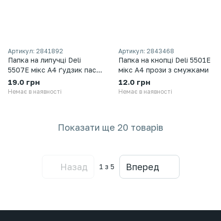
Артикул: 2841892
Артикул: 2843468
Папка на липучці Deli
Папка на кнопці Deli 5501Е
5507Е мікс А4 ґудзик паст
мікс А4 прози з смужками
колір з білим клапаном
19.0 грн
12.0 грн
Немає в наявності
Немає в наявності
Показати ще 20 товарів
Назад
Вперед
1
з 5