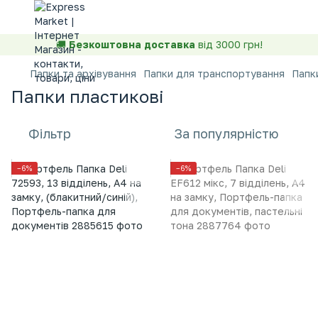
🚚
Безкоштовна доставка
від 3000 грн!
Папки та архівування
Папки для транспортування
Папк
Папки пластикові
Фільтр
За популярністю
−6%
−6%