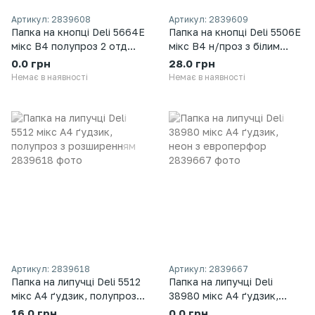
Артикул: 2839608
Артикул: 2839609
Папка на кнопці Deli 5664Е
Папка на кнопці Deli 5506Е
мікс В4 полупроз 2 отд
мікс В4 н/проз з білим
"Візерунки"
клапаном, карм
0.0 грн
28.0 грн
Немає в наявності
Немає в наявності
Артикул: 2839618
Артикул: 2839667
Папка на липучці Deli 5512
Папка на липучці Deli
мікс А4 ґудзик, полупроз з
38980 мікс А4 ґудзик,
розширенням
неон з европерфор
16.0 грн
0.0 грн