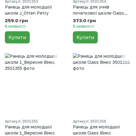
Артикул: 3501353
Артикул: 3501354
Ранець для молодшої
Ранець для учнів
школи J_Otten Petty
початкової школи Class
«Квіти»
259.0 грн
373.0 грн
В наявності
В наявності
Купити
Купити
Артикул: 3501355
Артикул: 3501356
Ранець для молодшої
Ранець для молодшої
школи 1_Вересня Вінкс
школи Class Вінкс