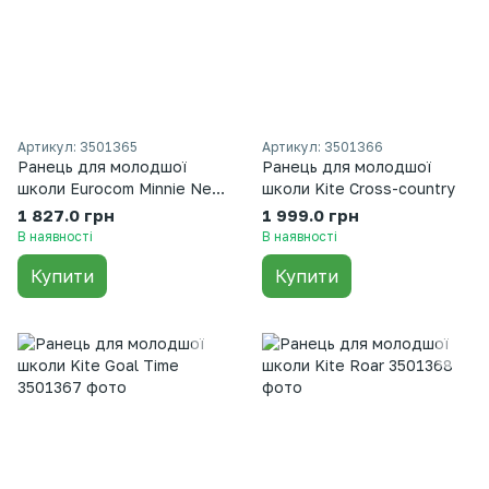
Артикул: 3501365
Артикул: 3501366
Ранець для молодшої
Ранець для молодшої
школи Eurocom Minnie Neo
школи Kite Cross-country
китайський
1 827.0 грн
1 999.0 грн
В наявності
В наявності
Купити
Купити