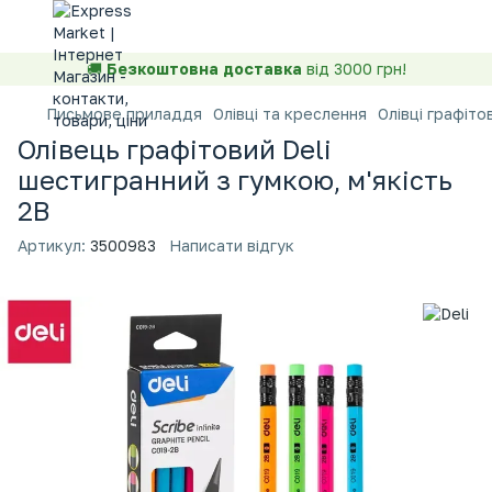
🚚
Безкоштовна доставка
від 3000 грн!
Письмове приладдя
Олівці та креслення
Олiвцi графітов
Олівець графітовий Deli
шестигранний з гумкою, м'якість
2B
Артикул:
3500983
Написати відгук