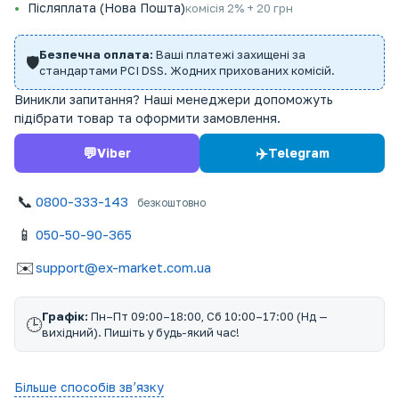
Післяплата (Нова Пошта)
комісія 2% + 20 грн
Безпечна оплата:
Ваші платежі захищені за
🛡️
стандартами PCI DSS. Жодних прихованих комісій.
Виникли запитання? Наші менеджери допоможуть
підібрати товар та оформити замовлення.
💬
✈️
Viber
Telegram
📞
0800-333-143
безкоштовно
📱
050-50-90-365
✉️
support@ex-market.com.ua
Графік:
Пн–Пт 09:00–18:00, Сб 10:00–17:00 (Нд —
🕒
вихідний). Пишіть у будь-який час!
Більше способів звʼязку