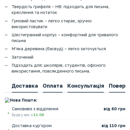
Твердість грифеля – HB: підходить для письма,
креслення та нотаток
Гумовий ластик – легко стирає, зручно
використовувати
Шестигранний корпус – комфортний для тривалого
письма
М’яка деревина (басвуд) – легко заточується
Заточений
Підходить для: школярів, студентів, офісного
використання, повсякденного письма.
Доставка
Оплата
Консультація
Поверн
Нова Пошта:
Самовивіз з відділення
від 60 грн
Буде у вас з
11.08
Доставка кур’єром
від 110 грн