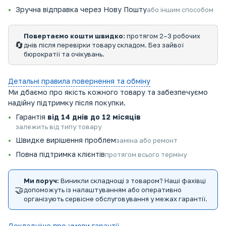
Зручна відправка через Нову Пошту
або іншим способом
Повертаємо кошти швидко:
протягом 2–3 робочих
🔄
днів після перевірки товару складом. Без зайвої
бюрократії та очікувань.
Детальні правила повернення та обміну
Ми дбаємо про якість кожного товару та забезпечуємо
надійну підтримку після покупки.
Гарантія
від 14 днів до 12 місяців
залежить від типу товару
Швидке вирішення проблем
заміна або ремонт
Повна підтримка клієнтів
протягом всього терміну
Ми поруч:
Виникли складнощі з товаром? Наші фахівці
🤝
допоможуть із налаштуванням або оперативно
організують сервісне обслуговування у межах гарантії.
Докладніше про умови гарантії