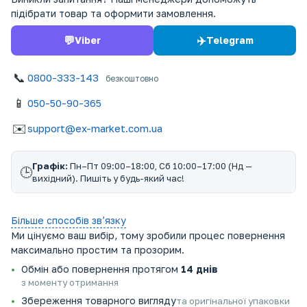
підібрати товар та оформити замовлення.
💬
✈️
Viber
Telegram
📞
0800-333-143
безкоштовно
📱
050-50-90-365
✉️
support@ex-market.com.ua
Графік:
Пн–Пт 09:00–18:00, Сб 10:00–17:00 (Нд —
🕒
вихідний). Пишіть у будь-який час!
Більше способів звʼязку
Ми цінуємо ваш вибір, тому зробили процес повернення
максимально простим та прозорим.
Обмін або повернення протягом
14 днів
з моменту отримання
Збереження товарного вигляду
та оригінальної упаковки