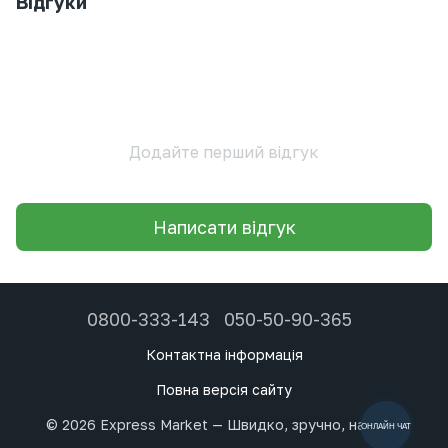
Відгуки
Додайте перший відгук
Написати відгук
0800-333-143
050-50-90-365
Контактна інформація
Повна версія сайту
© 2026 Express Market — Швидко, зручно, надійно
ОНЛАЙН ЧАТ