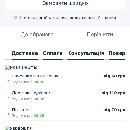
Замовити швидко
Увійти
для відображення накопичувальної знижки
%
До обраного
Порівняти
Доставка
Оплата
Консультація
Поверн
Нова Пошта:
Самовивіз з відділення
від 60 грн
Буде у вас з
08.08
Доставка кур’єром
від 110 грн
Буде у вас з
08.08
Поштомат
від 70 грн
Буде у вас з
08.08
Укрпошта: