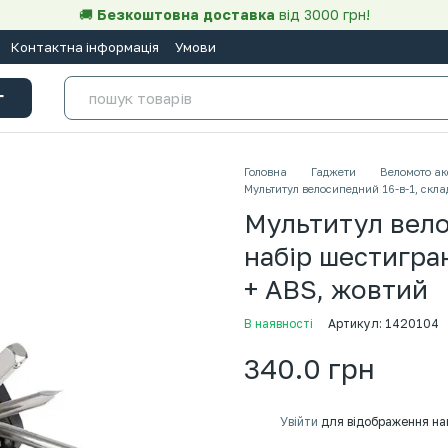
🚚
Безкоштовна доставка
від 3000 грн!
Контактна інформація
Умови
г
Головна
Гаджети
Веломото ак
Мультитул велосипедний 16-в-1, скла
Мультитул вело
набір шестигра
+ ABS, жовтий
В наявності
Артикул: 1420104
340.0 грн
%
Увійти
для відображення на