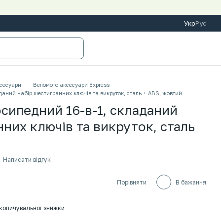
Укр
Рус
сесуари
Веломото аксесуари Express
даний набір шестигранних ключів та викруток, сталь + ABS, жовтий
сипедний 16-в-1, складаний
нних ключів та викруток, сталь
Написати відгук
Порівняти
В бажання
копичувальної знижки