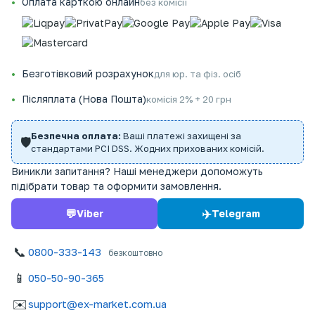
Оплата карткою онлайн
без комісії
Безготівковий розрахунок
для юр. та фіз. осіб
Післяплата (Нова Пошта)
комісія 2% + 20 грн
Безпечна оплата:
Ваші платежі захищені за
🛡️
стандартами PCI DSS. Жодних прихованих комісій.
Виникли запитання? Наші менеджери допоможуть
підібрати товар та оформити замовлення.
💬
✈️
Viber
Telegram
📞
0800-333-143
безкоштовно
📱
050-50-90-365
✉️
support@ex-market.com.ua