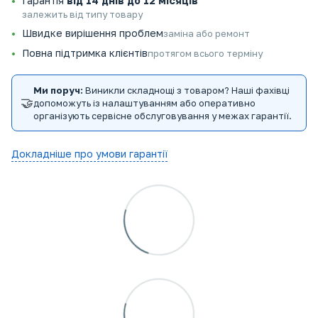
Гарантія
від 14 днів до 12 місяців
залежить від типу товару
Швидке вирішення проблем
заміна або ремонт
Повна підтримка клієнтів
протягом всього терміну
Ми поруч:
Виникли складнощі з товаром? Наші фахівці
🤝
допоможуть із налаштуванням або оперативно
організують сервісне обслуговування у межах гарантії.
Докладніше про умови гарантії