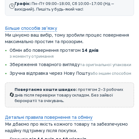
Графік:
Пн–Пт 09:00–18:00, Сб 10:00–17:00 (Нд —
🕒
вихідний). Пишіть у будь-який час!
Більше способів звʼязку
Ми цінуємо ваш вибір, тому зробили процес повернення
максимально простим та прозорим.
Обмін або повернення протягом
14 днів
з моменту отримання
Збереження товарного вигляду
та оригінальної упаковки
Зручна відправка через Нову Пошту
або іншим способом
Повертаємо кошти швидко:
протягом 2–3 робочих
🔄
днів після перевірки товару складом. Без зайвої
бюрократії та очікувань.
Детальні правила повернення та обміну
Ми дбаємо про якість кожного товару та забезпечуємо
надійну підтримку після покупки.