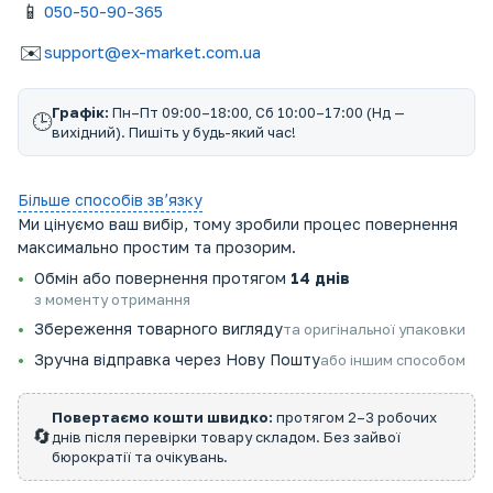
📱
050-50-90-365
✉️
support@ex-market.com.ua
Графік:
Пн–Пт 09:00–18:00, Сб 10:00–17:00 (Нд —
🕒
вихідний). Пишіть у будь-який час!
Більше способів звʼязку
Ми цінуємо ваш вибір, тому зробили процес повернення
максимально простим та прозорим.
Обмін або повернення протягом
14 днів
з моменту отримання
Збереження товарного вигляду
та оригінальної упаковки
Зручна відправка через Нову Пошту
або іншим способом
Повертаємо кошти швидко:
протягом 2–3 робочих
🔄
днів після перевірки товару складом. Без зайвої
бюрократії та очікувань.