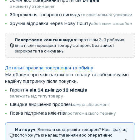
Обмін або повернення протягом
14 днів
з моменту отримання
Збереження товарного вигляду
та оригінальної упаковки
Зручна відправка через Нову Пошту
або іншим способом
Повертаємо кошти швидко:
протягом 2–3 робочих
🔄
днів після перевірки товару складом. Без зайвої
бюрократії та очікувань.
Детальні правила повернення та обміну
Ми дбаємо про якість кожного товару та забезпечуємо
надійну підтримку після покупки.
Гарантія
від 14 днів до 12 місяців
залежить від типу товару
Швидке вирішення проблем
заміна або ремонт
Повна підтримка клієнтів
протягом всього терміну
Ми поруч:
Виникли складнощі з товаром? Наші фахівці
🤝
допоможуть із налаштуванням або оперативно