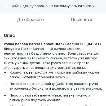
Увійти
для відображення накопичувальної знижки
%
До обраного
Порівняти
Опис
Ручка перова Parker Sonnet Black Lacquer GT (84 811)
Вишукана Parker Sonnet — це символ класики,
елегантності та бездоганного стилю. Вона створена для
тих, хто цінує витонченість письма, естетику та високу
якість у кожній деталі. Така ручка стане не просто
аксесуаром, а частиною іміджу успішної людини.
Корпус із ювелірної латуні, покритий глибоким чорним
лаком — еталон стриманої розкоші.
Позолочені деталі дизайну (Gold Trim) надають ручці
витонченого блиску та підкреслюють статус власника.
Перо зі сталі забезпечує м’яке, плавне письмо з
рівномірною подачею чорнила.