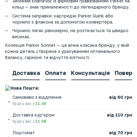
Зйомний ковпачок із фірмовим гравіюванням Parker на
кільці — знак приналежності до легендарного бренду.
Система заправки: картриджі Parker Quink або
чорнило з флакона за допомогою конвертера.
Чорнило лягає рівномірно, не розтікається та швидко
висихає.
Колекція Parker Sonnet — це вічна класика бренду, у якій
кожна деталь створена з урахуванням оптимального
балансу, гармонії та відчуття елітності.
Доставка
Оплата
Консультація
Поверн
Нова Пошта:
Самовивіз з відділення
від 60 грн
Буде у вас з
11.08
Доставка кур’єром
від 110 грн
Буде у вас з
11.08
Поштомат
від 70 грн