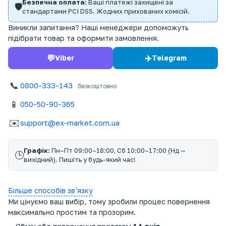
Безпечна оплата:
Ваші платежі захищені за
🛡️
стандартами PCI DSS. Жодних прихованих комісій.
Виникли запитання? Наші менеджери допоможуть
підібрати товар та оформити замовлення.
💬
✈️
Viber
Telegram
📞
0800-333-143
безкоштовно
📱
050-50-90-365
✉️
support@ex-market.com.ua
Графік:
Пн–Пт 09:00–18:00, Сб 10:00–17:00 (Нд —
🕒
вихідний). Пишіть у будь-який час!
Більше способів звʼязку
Ми цінуємо ваш вибір, тому зробили процес повернення
максимально простим та прозорим.