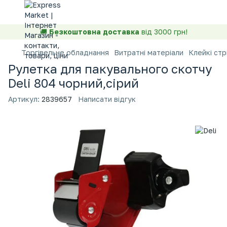
🚚
Безкоштовна доставка
від 3000 грн!
Торгівельне обладнання
Витратні матеріали
Клейкі стрі
Рулетка для пакувального скотчу
Deli 804 чорний,сірий
Артикул:
2839657
Написати відгук