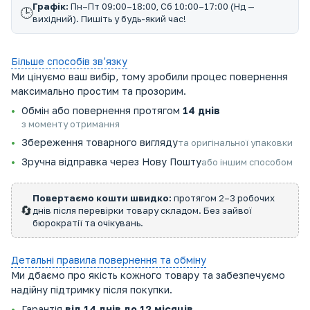
Графік:
Пн–Пт 09:00–18:00, Сб 10:00–17:00 (Нд —
🕒
вихідний). Пишіть у будь-який час!
Більше способів звʼязку
Ми цінуємо ваш вибір, тому зробили процес повернення
максимально простим та прозорим.
Обмін або повернення протягом
14 днів
з моменту отримання
Збереження товарного вигляду
та оригінальної упаковки
Зручна відправка через Нову Пошту
або іншим способом
Повертаємо кошти швидко:
протягом 2–3 робочих
🔄
днів після перевірки товару складом. Без зайвої
бюрократії та очікувань.
Детальні правила повернення та обміну
Ми дбаємо про якість кожного товару та забезпечуємо
надійну підтримку після покупки.
Гарантія
від 14 днів до 12 місяців