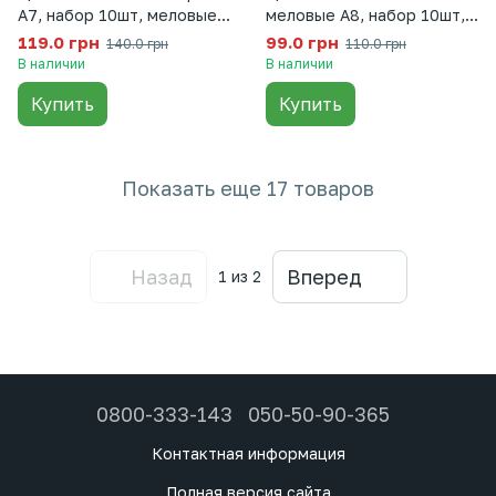
A7, набор 10шт, меловые,
меловые A8, набор 10шт,
пластик 74×105мм (1007)
красные, пластик 52×74мм
119.0 грн
99.0 грн
140.0 грн
110.0 грн
(1008R)
В наличии
В наличии
Купить
Купить
Показать еще 17 товаров
Назад
Вперед
1
из 2
0800-333-143
050-50-90-365
Контактная информация
Полная версия сайта