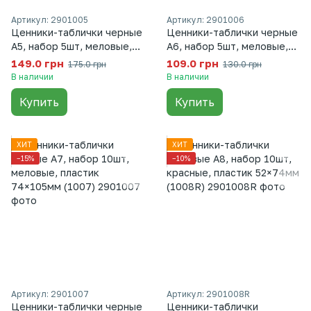
Артикул: 2901005
Артикул: 2901006
Ценники-таблички черные
Ценники-таблички черные
A5, набор 5шт, меловые,
A6, набор 5шт, меловые,
пластик 148×210мм (1005)
пластик 105×148мм (1006)
149.0 грн
109.0 грн
175.0 грн
130.0 грн
В наличии
В наличии
Купить
Купить
ХИТ
ХИТ
−15%
−10%
Артикул: 2901007
Артикул: 2901008R
Ценники-таблички черные
Ценники-таблички