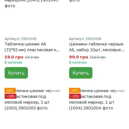
Артикул: 2901045
Артикул: 2901008
Табличка-ценник А8
Ценники-таблички черные
(72*52 мм) пластиковая на
A8, набор 10шт, меловые,
золотой прищепке для
пластик 52×74мм (1008)
19.0 грн
99.0 грн
24.0 грн
110.0 грн
написания меловым
В наличии
В наличии
маркером (1045)
Купить
Купить
ХИТ
ХИТ
−14%
−12%