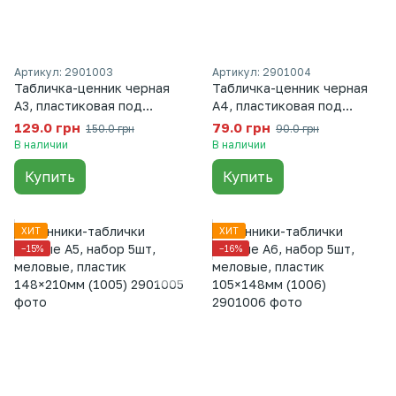
Артикул: 2901003
Артикул: 2901004
Табличка-ценник черная
Табличка-ценник черная
А3, пластиковая под
А4, пластиковая под
меловой маркер, 1 шт
меловой маркер, 1 шт
129.0 грн
79.0 грн
150.0 грн
90.0 грн
(1003)
(1004)
В наличии
В наличии
Купить
Купить
ХИТ
ХИТ
−15%
−16%