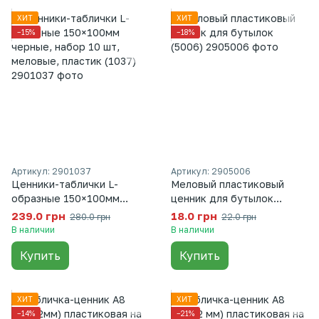
ХИТ
ХИТ
−15%
−18%
Артикул: 2901037
Артикул: 2905006
Ценники-таблички L-
Меловый пластиковый
образные 150×100мм
ценник для бутылок
черные, набор 10 шт,
(5006)
239.0 грн
18.0 грн
280.0 грн
22.0 грн
меловые, пластик (1037)
В наличии
В наличии
Купить
Купить
ХИТ
ХИТ
−14%
−21%