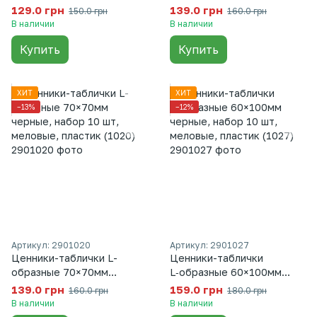
черные, набор 10 шт,
черные, набор 10 шт,
129.0 грн
139.0 грн
150.0 грн
160.0 грн
меловые, пластик (1026)
меловые, пластик (1038)
В наличии
В наличии
Купить
Купить
ХИТ
ХИТ
−13%
−12%
Артикул: 2901020
Артикул: 2901027
Ценники-таблички L-
Ценники-таблички
образные 70×70мм
L‑образные 60×100мм
черные, набор 10 шт,
черные, набор 10 шт,
139.0 грн
159.0 грн
160.0 грн
180.0 грн
меловые, пластик (1020)
меловые, пластик (1027)
В наличии
В наличии