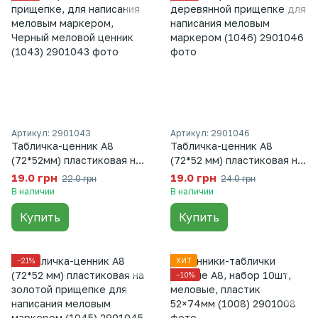
Артикул: 2901043
Артикул: 2901046
Табличка-ценник А8
Табличка-ценник А8
(72*52мм) пластиковая на
(72*52 мм) пластиковая на
прищепке, для написания
деревянной прищепке для
19.0 грн
19.0 грн
22.0 грн
24.0 грн
меловым маркером,
написания меловым
В наличии
В наличии
Черный меловой ценник
маркером (1046)
Купить
Купить
(1043)
−21%
ХИТ
−10%