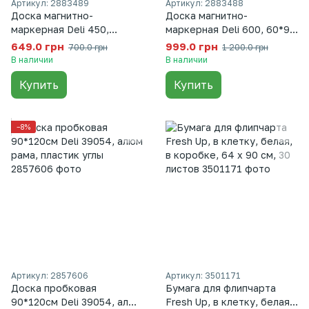
Артикул: 2883489
Артикул: 2883488
Доска магнитно-
Доска магнитно-
маркерная Deli 450,
маркерная Deli 600, 60*90
45*60см, алюминиевая
см, алюминиевая рама,
649.0 грн
999.0 грн
700.0 грн
1 200.0 грн
рама, пластик углы,
пластик углы, Стандарт,
В наличии
В наличии
Стандарт, верхнее
верхнее крепление
Купить
Купить
крепление, Белый
−8%
Артикул: 2857606
Артикул: 3501171
Доска пробковая
Бумага для флипчарта
90*120см Deli 39054, алюм
Fresh Up, в клетку, белая,