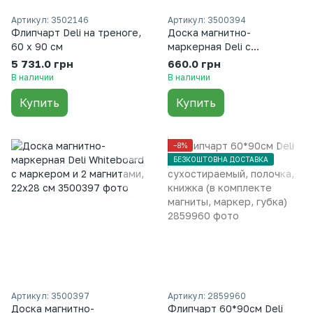
Артикул: 3502146
Артикул: 3500394
Флипчарт Deli на треноге,
Доска магнитно-
60 х 90 см
маркерная Deli с
алюминиевой рамой, 45 х
5 731.0 грн
660.0 грн
60 см
В наличии
В наличии
Купить
Купить
−8%
БЕЗКОШТОВНА ДОСТАВКА
Артикул: 3500397
Артикул: 2859960
Доска магнитно-
Флипчарт 60*90см Deli