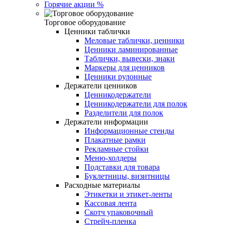
Горячие акции %
Торговое оборудование
Ценники таблички
Меловые таблички, ценники
Ценники ламинированные
Таблички, вывески, знаки
Маркеры для ценников
Ценники рулонные
Держатели ценников
Ценникодержатели
Ценникодержатели для полок
Разделители для полок
Держатели информации
Информационные стенды
Плакатные рамки
Рекламные стойки
Меню-холдеры
Подставки для товара
Буклетницы, визитницы
Расходные материалы
Этикетки и этикет-ленты
Кассовая лента
Скотч упаковочный
Стрейч-пленка