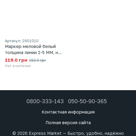
Артикул: 2901010
Маркер меловой белый
толщина линии 2-5 ММ, на
водной основе (1010)
119.0 грн
150.0 грн
Нет в наличии
0800-333-143
050-50-90-365
Контактная информация
Полная версия сайта
© 2026 Express Market — Быстро, удобно, надёжно