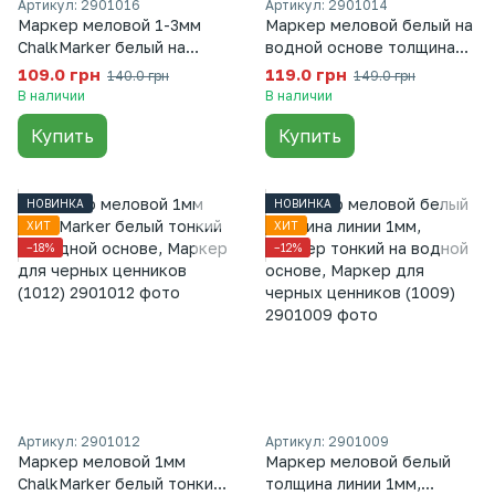
Артикул: 2901016
Артикул: 2901014
Маркер меловой 1-3мм
Маркер меловой белый на
ChalkMarker белый на
водной основе толщина
водной основе
линии 5 мм, Маркер краска
109.0 грн
119.0 грн
140.0 грн
149.0 грн
двусторонний, Маркер
для черных ценников
В наличии
В наличии
для черных ценников
(1014), Белый
Купить
Купить
(1016), Белый
НОВИНКА
НОВИНКА
ХИТ
ХИТ
−18%
−12%
Артикул: 2901012
Артикул: 2901009
Маркер меловой 1мм
Маркер меловой белый
ChalkMarker белый тонкий
толщина линии 1мм,