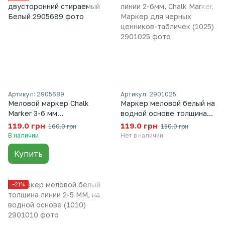
Артикул: 2905689
Артикул: 2901025
Меловой маркер Chalk
Маркер меловой белый на
Marker 3-6 мм
водной основе толщина
двусторонний стираемый
линии 2-6мм, Chalk Marker,
119.0 грн
119.0 грн
160.0 грн
150.0 грн
Белый
Маркер для черных
В наличии
Нет в наличии
ценников-табличек (1025),
Купить
Белый
−21%