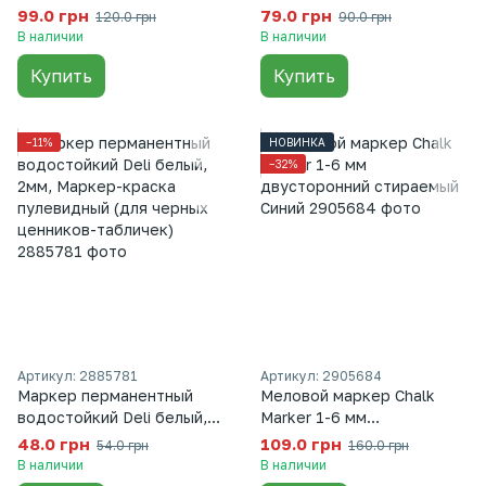
на водной основе, Маркер
Маркер тонкий на водной
99.0 грн
79.0 грн
120.0 грн
90.0 грн
для черных ценников
основе, Маркер для
В наличии
В наличии
(1012), Белый
черных ценников (1009),
Купить
Купить
Белый
−11%
НОВИНКА
−32%
Артикул: 2885781
Артикул: 2905684
Маркер перманентный
Меловой маркер Chalk
водостойкий Deli белый,
Marker 1-6 мм
2мм, Маркер-краска
двусторонний стираемый
48.0 грн
109.0 грн
54.0 грн
160.0 грн
пулевидный (для черных
Синий
В наличии
В наличии
ценников-табличек)